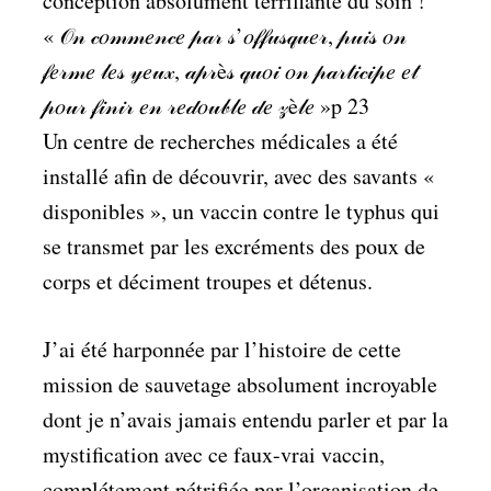
conception absolument terrifiante du soin !
« 𝒪𝓃 𝒸𝑜𝓂𝓂𝑒𝓃𝒸𝑒 𝓅𝒶𝓇 𝓈’𝑜𝒻𝒻𝓊𝓈𝓆𝓊𝑒𝓇, 𝓅𝓊𝒾𝓈 𝑜𝓃
𝒻𝑒𝓇𝓂𝑒 𝓁𝑒𝓈 𝓎𝑒𝓊𝓍, 𝒶𝓅𝓇è𝓈 𝓆𝓊𝑜𝒾 𝑜𝓃 𝓅𝒶𝓇𝓉𝒾𝒸𝒾𝓅𝑒 𝑒𝓉
𝓅𝑜𝓊𝓇 𝒻𝒾𝓃𝒾𝓇 𝑒𝓃 𝓇𝑒𝒹𝑜𝓊𝒷𝓁𝑒 𝒹𝑒 𝓏è𝓁𝑒 »p 23
Un centre de recherches médicales a été
installé afin de découvrir, avec des savants «
disponibles », un vaccin contre le typhus qui
se transmet par les excréments des poux de
corps et déciment troupes et détenus.
J’ai été harponnée par l’histoire de cette
mission de sauvetage absolument incroyable
dont je n’avais jamais entendu parler et par la
mystification avec ce faux-vrai vaccin,
complétement pétrifiée par l’organisation de