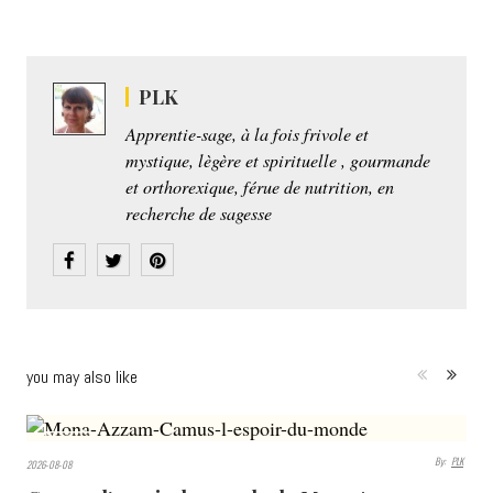
PLK
Apprentie-sage, à la fois frivole et
mystique, lègère et spirituelle , gourmande
et orthorexique, férue de nutrition, en
recherche de sagesse
you may also like
308
By:
PLK
2026-08-08
VIEWS