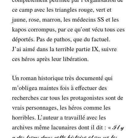
ce camp avec les triangles rouge, vert et
jaune, rose, marron, les médecins SS et les
kapos corrompus, par ce qu’ont vécu tous ces
déportés. Pas de pathos, que du factuel.
J’ai aimé dans la terrible partie IX, suivre
ces héros après leur libération.
Un roman historique très documenté qui
m’obligea maintes fois à effectuer des
recherches car tous les protagonistes sont de
vrais personnages, les héros comme les
horribles. L’auteur a travaillé avec les
archives même lacunaires dont il dit : « ℐ𝓁 𝓎
𝒶 𝒹𝑒𝓈 𝓉𝓇𝑜𝓊𝓈 𝒹𝒶𝓃𝓈 𝒸𝑒𝓉𝓉𝑒 𝒽𝒾𝓈𝓉𝑜𝒾𝓇𝑒 𝑒𝓉 𝑜𝓃 𝓃𝑒 𝓁𝑒𝓈