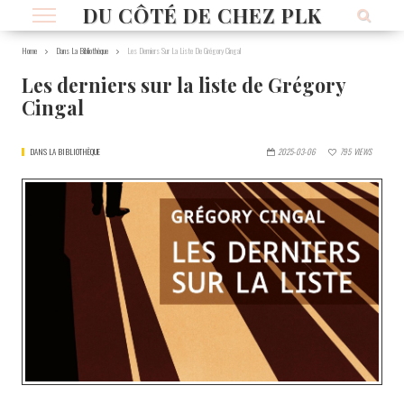
DU CÔTÉ DE CHEZ PLK
Home
Dans La Bibliothèque
Les Derniers Sur La Liste De Grégory Cingal
Les derniers sur la liste de Grégory
Cingal
DANS LA BIBLIOTHÈQUE
2025-03-06
795
VIEWS