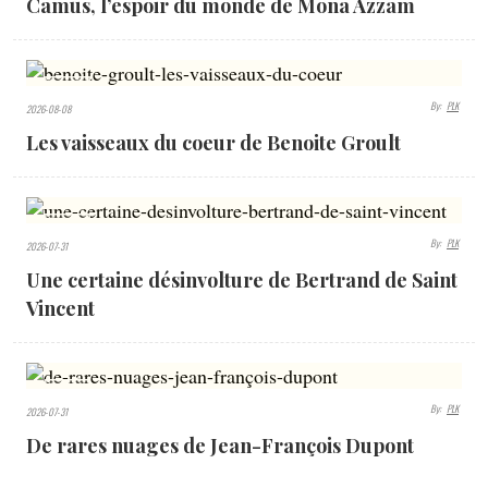
Camus, l’espoir du monde de Mona Azzam
325
By:
PLK
2026-08-08
VIEWS
Les vaisseaux du coeur de Benoite Groult
359
By:
PLK
2026-07-31
VIEWS
Une certaine désinvolture de Bertrand de Saint
Vincent
371
By:
PLK
2026-07-31
VIEWS
De rares nuages de Jean-François Dupont