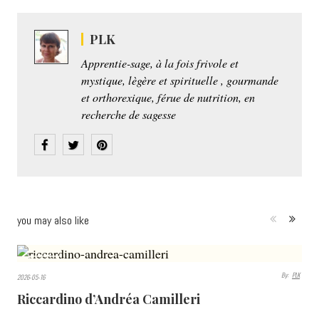
PLK
Apprentie-sage, à la fois frivole et
mystique, lègère et spirituelle , gourmande
et orthorexique, férue de nutrition, en
recherche de sagesse
you may also like
576
By:
PLK
2026-05-16
VIEWS
Riccardino d’Andréa Camilleri