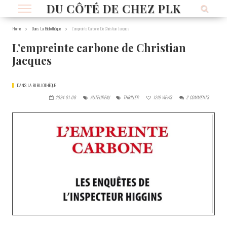
DU CÔTÉ DE CHEZ PLK
Home
Dans La Bibliothèque
L’empreinte Carbone De Christian Jacques
L’empreinte carbone de Christian
Jacques
DANS LA BIBLIOTHÈQUE
2024-01-08
AUTEURENJ
THRILLER
1216
VIEWS
2
COMMENTS