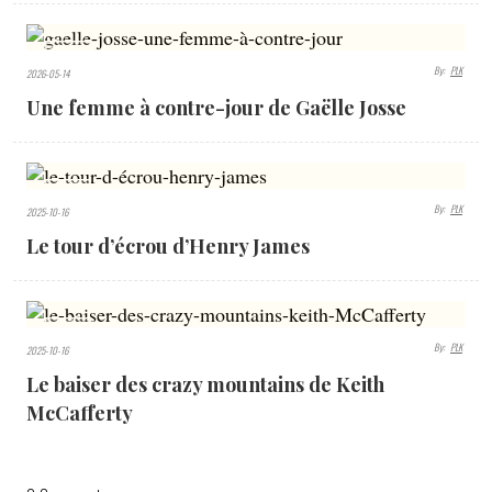
479
By:
PLK
2026-05-14
VIEWS
Une femme à contre-jour de Gaëlle Josse
714
By:
PLK
2025-10-16
VIEWS
Le tour d’écrou d’Henry James
612
By:
PLK
2025-10-16
VIEWS
Le baiser des crazy mountains de Keith
McCafferty