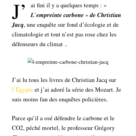
J’
ai fini il y a quelques temps : «
𝑳’𝒆𝒎𝒑𝒓𝒆𝒊𝒏𝒕𝒆 𝒄𝒂𝒓𝒃𝒐𝒏𝒆 » 𝒅𝒆 𝑪𝒉𝒓𝒊𝒔𝒕𝒊𝒂𝒏
𝑱𝒂𝒄𝒒, une enquête sur fond d’écologie et de
climatologie et tout n’est pas rose chez les
défenseurs du climat ..
J’ai lu tous les livres de Christian Jacq sur
l’Égypte
et j’ai adoré la série des Mozart. Je
suis moins fan des enquêtes policières.
Parce qu’il a osé défendre le carbone et le
CO2, péché mortel, le professeur Grégory