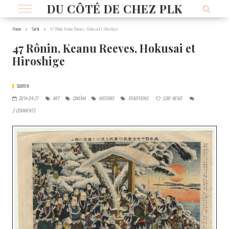
DU CÔTÉ DE CHEZ PLK
Home
Sortir
47 Rônin, Keanu Reeves, Hokusai Et Hiroshige
47 Rônin, Keanu Reeves, Hokusai et
Hiroshige
SORTIR
2014-04-27
ART
CINÉMA
HISTOIRE
TRADITIONS
5381
VIEWS
2
COMMENTS