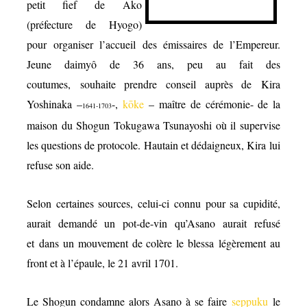
petit fief de Ako
(préfecture de Hyogo)
pour organiser l’accueil des émissaires de l’Empereur.
Jeune daimyô de 36 ans, peu au fait des
coutumes, souhaite prendre conseil auprès de Kira
Yoshinaka –
-,
kōke
– maître de cérémonie- de la
1641-1703
maison du Shogun Tokugawa Tsunayoshi où il supervise
les questions de protocole. Hautain et dédaigneux, Kira lui
refuse son aide.
Selon certaines sources, celui-ci connu pour sa cupidité,
aurait demandé un pot-de-vin qu’Asano aurait refusé
et dans un mouvement de colère le blessa légèrement au
front et à l’épaule, le 21 avril 1701.
Le Shogun condamne alors Asano à se faire
seppuku
le