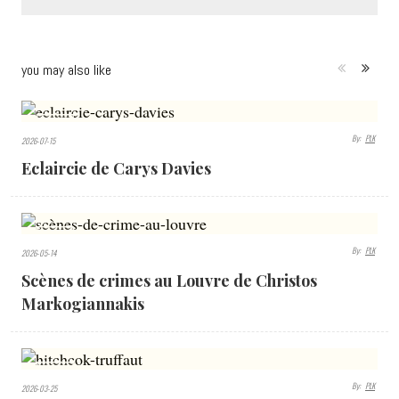
you may also like
436
By:
PLK
2026-07-15
VIEWS
Eclaircie de Carys Davies
455
By:
PLK
2026-05-14
VIEWS
Scènes de crimes au Louvre de Christos
Markogiannakis
473
By:
PLK
2026-03-25
VIEWS