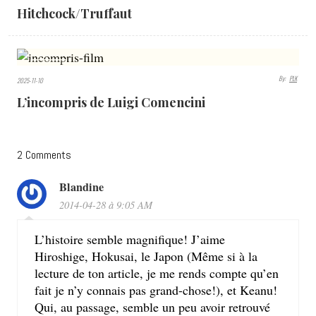
Hitchcock/Truffaut
4234
By:
PLK
2025-11-10
VIEWS
L’incompris de Luigi Comencini
2 Comments
Blandine
2014-04-28 à 9:05 AM
L’histoire semble magnifique! J’aime
Hiroshige, Hokusai, le Japon (Même si à la
lecture de ton article, je me rends compte qu’en
fait je n’y connais pas grand-chose!), et Keanu!
Qui, au passage, semble un peu avoir retrouvé