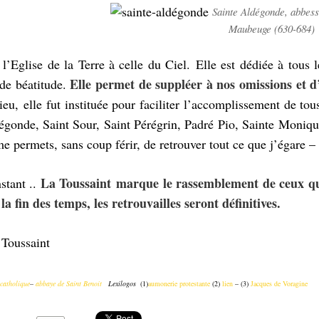
Sainte Aldégonde, abbess
Maubeuge (630-684)
 l’Eglise de la Terre à celle du Ciel. Elle est dédiée à tous 
Elle permet de suppléer à nos omissions et d
 de béatitude.
eu, elle fut instituée pour faciliter l’accomplissement de to
égonde, Saint Sour, Saint Pérégrin, Padré Pio, Sainte Monique
e permets, sans coup férir, de retrouver tout ce que j’égare –
La Toussaint marque le rassemblement de ceux qui
stant ..
la fin des temps, les retrouvailles seront définitives.
 Toussaint
 catholique
–
abbaye de Saint Benoit
Lexilogos
(1)
aumonerie protestante
(2)
lien
–
(3)
Jacques de Voragine