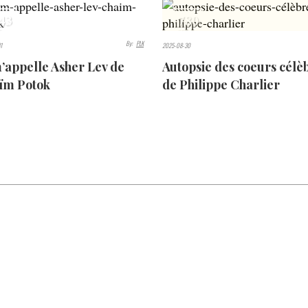
43
780
S
VIEWS
By:
PLK
1
2025-08-30
’appelle Asher Lev de
Autopsie des coeurs célè
ïm Potok
de Philippe Charlier