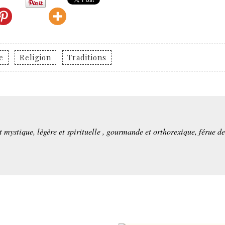
e
Religion
Traditions
et mystique, lègère et spirituelle , gourmande et orthorexique, férue d