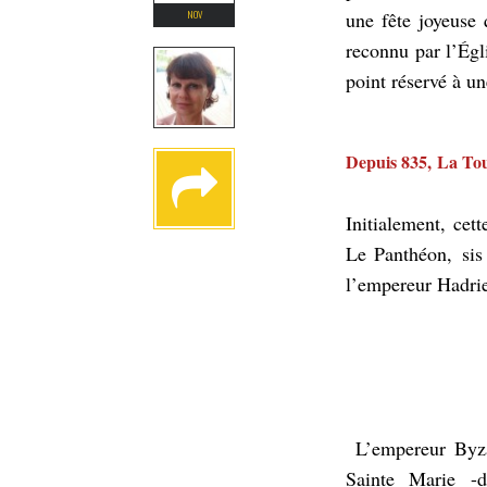
NOV
une fête joyeuse 
reconnu par l’Égl
point réservé à une
Depuis 835, La Tou
Initialement, cet
Le Panthéon, sis 
l’empereur Hadrie
L’empereur Byzan
Sainte Marie -d