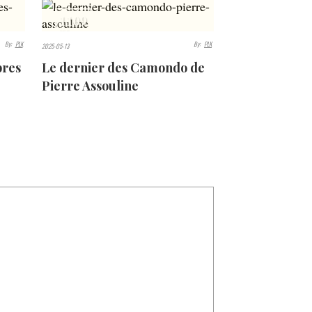
1109
VIEWS
By:
PLK
By:
PLK
2025-05-13
bres
Le dernier des Camondo de
Pierre Assouline