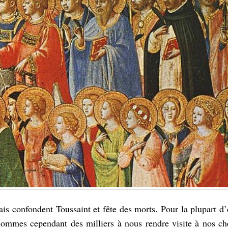
s confondent Toussaint et fête des morts. Pour la plupart d’
ommes cependant des milliers à nous rendre visite à nos che