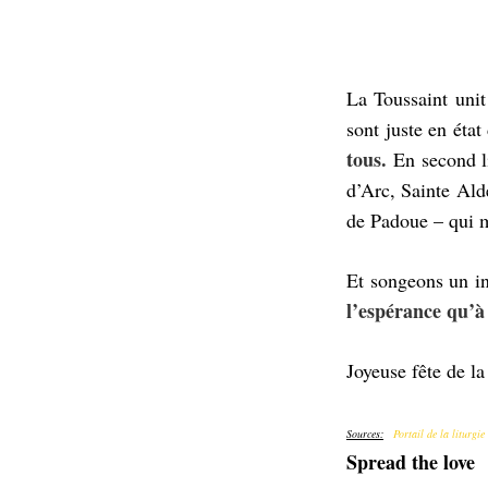
La Toussaint unit
sont juste en état
tous.
En second li
d’Arc, Sainte Ald
de Padoue – qui m
Et songeons un in
l’espérance qu’à 
Joyeuse fête de la
Sources:
Portail de la liturgie
Spread the love