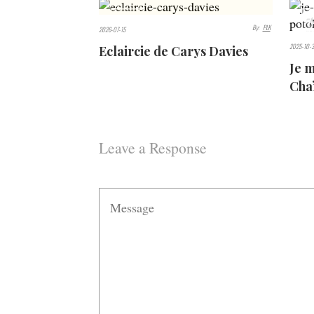
426
7
By:
PLK
2026-07-15
VIEWS
VIEW
2025-10-3
Eclaircie de Carys Davies
Je m
Cha
Leave a Response