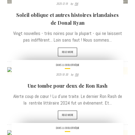
2025-12-19
By:
PLK
Soleil oblique et autres histoires irlandaises
de Donal Ryan
Vingt nouvelles - très noires pour la plupart - qui ne laissent
pas indifférent... Loin sans faut ! Nous sommes...
READ MORE
DANS LA BIBLIOTHÈQUE
2025-10-30
By:
PLK
683
Une tombe pour deux de Ron Rash
VIEWS
Alerte coup de cœur ! Lu d’une traite. Le dernier Ron Rash de
la rentrée littéraire 2024 fut un événement. Et...
READ MORE
DANS LA BIBLIOTHÈQUE