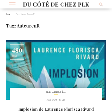
DU CÔTÉ DE CHEZ PLK
Home
Posts Tagged "AuteurenR"
Tag:
AuteurenR
480
VIEWS
DANS LA BIBLIOTHÈQUE
2026-07-04
By:
PLK
Implosion de Laurence Florisca Rivard