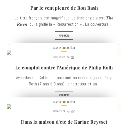
884
Par le vent pleuré de Ron Rash
VIEWS
Le titre français est magnifique. Le titre anglais est 𝑻𝒉𝒆
𝑹𝒊𝒔𝒆𝒏, qui signifie la « Résurrection » . La couverture...
READ MORE
DANS LA BIBLIOTHÈQUE
2024-10-24
By:
PLK
1058
Le complot contre l’Amérique de Philip Roth
VIEWS
Avec des si…Cette uchronie met en scène le jeune Philip
Roth (7 ans à 9 ans), le narrateur et sa...
READ MORE
DANS LA BIBLIOTHÈQUE
2024-09-24
By:
PLK
951
Dans la maison d’été de Karine Reysset
VIEWS