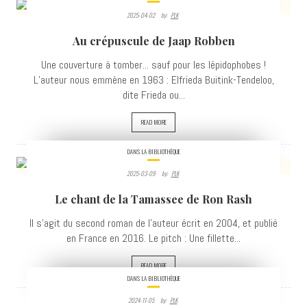
2025-04-02
By:
PLK
1021
Au crépuscule de Jaap Robben
VIEWS
Une couverture à tomber... sauf pour les lépidophobes !
L’auteur nous emmène en 1963 : Elfrieda Buitink-Tendeloo,
dite Frieda ou...
READ MORE
DANS LA BIBLIOTHÈQUE
2025-03-09
By:
PLK
748
Le chant de la Tamassee de Ron Rash
VIEWS
Il s’agit du second roman de l’auteur écrit en 2004, et publié
en France en 2016. Le pitch : Une fillette...
READ MORE
DANS LA BIBLIOTHÈQUE
2024-11-05
By:
PLK