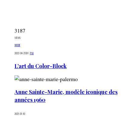
3187
VIEWS
MODE
2022-04-21
BY:
PLK
L’art du Color-Block
Anne Sainte-Marie, modèle iconique des
années 1960
2021-01-10