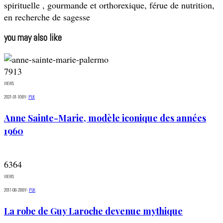
spirituelle , gourmande et orthorexique, férue de nutrition,
en recherche de sagesse
you may also like
7913
VIEWS
2021-01-10
BY:
PLK
Anne Sainte-Marie, modèle iconique des années
1960
6364
VIEWS
2017-08-28
BY:
PLK
La robe de Guy Laroche devenue mythique