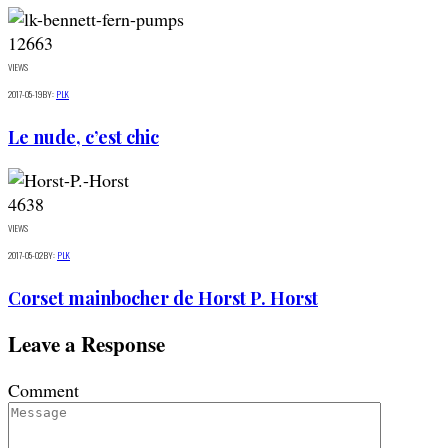
12663
VIEWS
2017-05-19
BY:
PLK
Le nude, c’est chic
4638
VIEWS
2017-05-02
BY:
PLK
Corset mainbocher de Horst P. Horst
Leave a Response
Comment