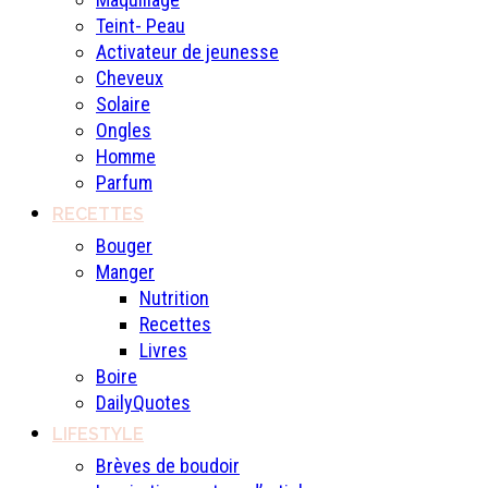
Teint- Peau
Activateur de jeunesse
Cheveux
Solaire
Ongles
Homme
Parfum
RECETTES
Bouger
Manger
Nutrition
Recettes
Livres
Boire
DailyQuotes
LIFESTYLE
Brèves de boudoir