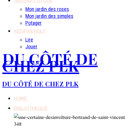
GREENATTITUDE
Mon jardin des roses
Mon jardin des simples
Potager
KIDSFRIENDLY
Lire
Jouer
DU CÔTÉ DE
CHEZ PLK
DU CÔTÉ DE CHEZ PLK
HOME
BIBLIOTHÈQUE
348