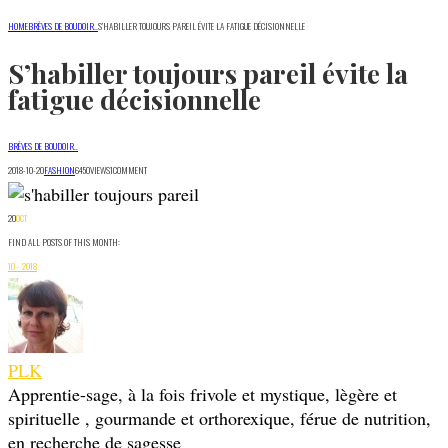
HOME
BRÈVES DE BOUDOIR..
S’HABILLER TOUJOURS PAREIL ÉVITE LA FATIGUE DÉCISIONNELLE
S’habiller toujours pareil évite la
fatigue décisionnelle
BRÈVES DE BOUDOIR..
2018-10-20
FASHION
6450
VIEWS
1
COMMENT
20
OCT
FIND ALL POSTS OF THIS MONTH:
10 - 2018
PLK
Apprentie-sage, à la fois frivole et mystique, lègère et
spirituelle , gourmande et orthorexique, férue de nutrition,
en recherche de sagesse