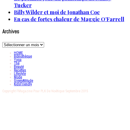
Tucker
Billy Wilder et moi de Jonathan Coe
En cas de fortes chaleur de Maggie O’Farrell
Archives
Archives
HOME
Bibliothèque
Yoga
Thé
Beauté
Recettes
Lifestyle
Mode
GreenAttitude
KidsFriendly
Copyright FMagazine Pour PLK De Noétique Septembre 2015