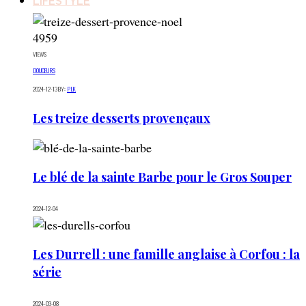
LIFESTYLE
4959
VIEWS
DOUCEURS
2024-12-13
BY:
PLK
Les treize desserts provençaux
Le blé de la sainte Barbe pour le Gros Souper
2024-12-04
Les Durrell : une famille anglaise à Corfou : la
série
2024-03-08