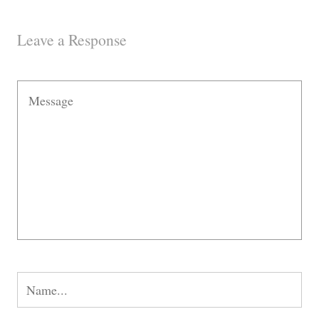
Bienvenue chez PLK de Noétique
J’ai envie de partager mes passions, mes trouvailles et sources
de mes petits bonheurs quotidiens.. Ceci m'inspire, me stimule,
m'encourage à progresser et sortir de mes petites zones de
confort. Nous parlons de thés, yoga, de voyages, de livres, de
Paris et ailleurs, de beauté, de cuisine ...
N'hésitez pas à me laisser un commentaire, ça me fait toujours
très plaisir.