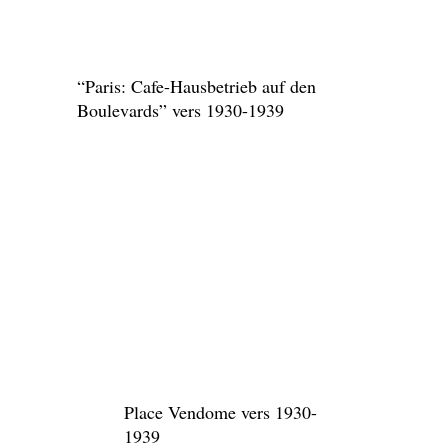
Paris:
Place
Vendome
vers
1930 –
1939
Place de la
Concorde in the
Evening (Photo
by Dr. Paul
Wolff &
Tritschler/Corbis
via Getty
Images)
Photographie en Une
:
Dr. Paul Wolff from the