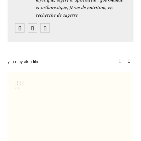
By:
PLK
2025-08-30
Autopsie des coeurs célèbres de Philippe
Charlier
1110
VIEWS