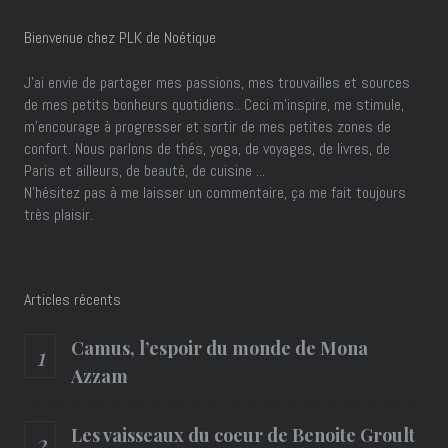
Archives
Archives
HOME
BIBLIOTHÈQUE
YOGA
THÉ
BEAUTÉ
RECETTES
LIFESTYLE
MODE
GREENATTITUDE
KIDSFRIENDLY
Copyright FMagazine Pour PLK De Noétique Septembre 2015