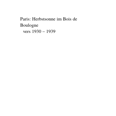
“Paris: Cafe-Hausbetrieb auf den
Boulevards” vers 1930-1939
Place Vendome
vers 1930-
1939