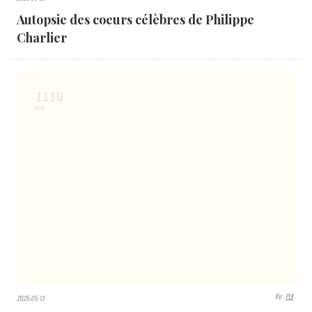
By:
PLK
2024-02-10
Je vous écris dans le noir de Jean-Luc Seigle
Leave a Response