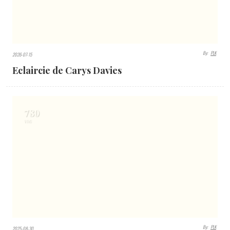
By:
PLK
2025-05-13
Le dernier des Camondo de Pierre Assouline
1359
VIEWS