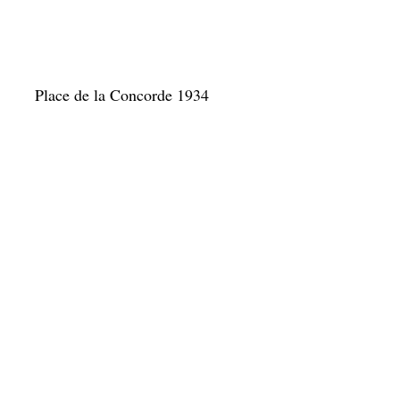
Paris: Herbstsonne im Bois de
Boulogne
vers 1930 – 1939