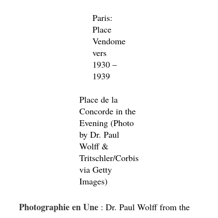
book « Meine Erfahrungen Mit Der Leica »
(1939).
Sources
:
eafcinema
Spread the love
Tweet
Tags:
Histoire
Photographe
PLK
Apprentie-sage, à la fois frivole et