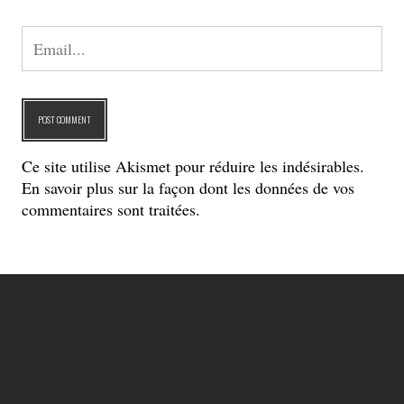
Articles récents
Camus, l’espoir du monde de Mona
Azzam
Les vaisseaux du coeur de Benoite Groult
Une certaine désinvolture de Bertrand de
Saint Vincent
De rares nuages de Jean-François
Dupont
Le premier jour du printemps de Nancy
Tucker