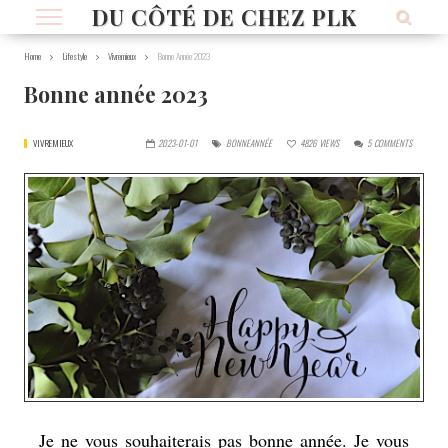
DU CÔTÉ DE CHEZ PLK
Home
Lifestyle
Vivremieux
Bonne Année 2023
Bonne année 2023
VIVREMIEUX
2023-01-01
BONNEANNÉE
4826
VIEWS
5
COMMENTS
Je ne vous souhaiterais pas bonne année. Je vous