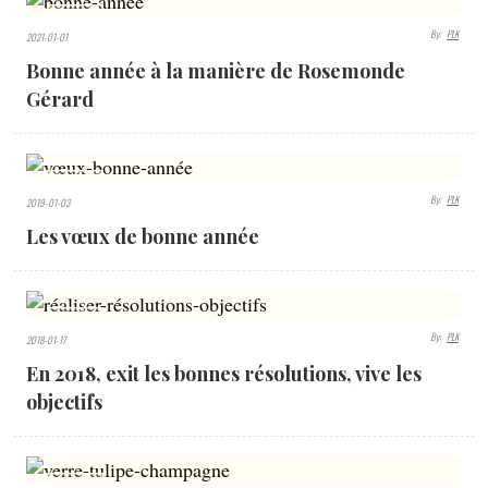
6058
By:
PLK
2021-01-01
VIEWS
Bonne année à la manière de Rosemonde
Gérard
6405
By:
PLK
2019-01-03
VIEWS
Les vœux de bonne année
2629
By:
PLK
2018-01-17
VIEWS
En 2018, exit les bonnes résolutions, vive les
objectifs