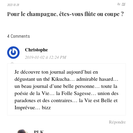
6045
By:
PLK
2022-10-28
VIEWS
Pour le champagne, êtes-vous flûte ou coupe ?
4 Comments
Christophe
2019-01-02 à 12:24 PM
Je découvre ton journal aujourd’hui en
dégustant un thé Kikucha… admirable hasard…
un beau journal d’une belle personne… toute la
poésie de la Vie… la Folle Sagesse… union des
paradoxes et des contraires… la Vie est Belle et
Imprévue… bizz
Répondre
PLK