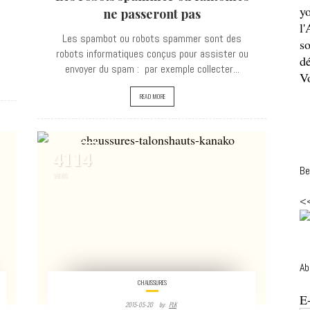
y
ne passeront pas
l'
Les spambot ou robots spammer sont des
so
robots informatiques conçus pour assister ou
dé
envoyer du spam : par exemple collecter...
Vo
READ MORE
4114
Be
VIEWS
<
Ab
CHAUSSURES
E
2015-05-20
By:
PLK