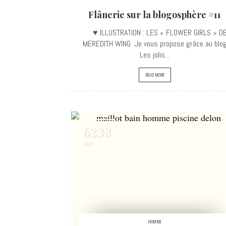
Flânerie sur la blogosphère #11
♥ ILLUSTRATION : LES « FLOWER GIRLS » D
MEREDITH WING Je vous propose grâce au blo
Les jolis...
READ MORE
6238
VIEWS
HOMME