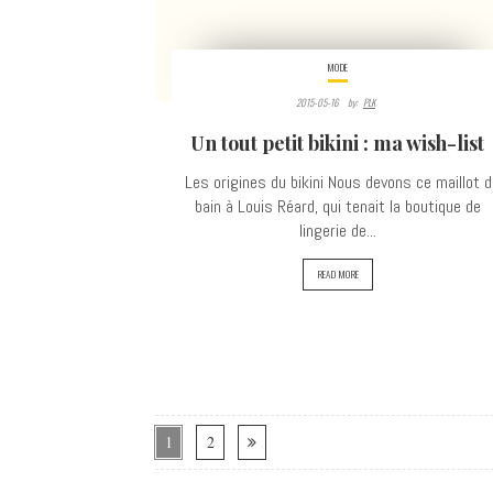
MODE
2015-05-16
By:
PLK
Un tout petit bikini : ma wish-list
Les origines du bikini Nous devons ce maillot d
bain à Louis Réard, qui tenait la boutique de
lingerie de...
READ MORE
1
2