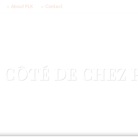
☼ About PLK
☼ Contact
 CÔTÉ DE CHEZ 