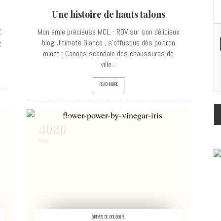
Une histoire de hauts talons
E
Mon amie précieuse MCL - RDV sur son délicieux
g
blog Ultimate Glance , s'offusque dès poltron
minet : Cannes scandale des chaussures de
ville...
READ MORE
4080
VIEWS
BRÈVES DE BOUDOIR..