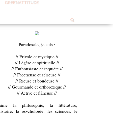
GREENATTITUDE
OUT ME
Paradoxale, je suis :
// Frivole et mystique //
// Légère et spirituelle //
// Enthousiaste et inquiète //
// Facétieuse et sérieuse //
// Rieuse et boudeuse //
// Gourmande et orthorexique //
// Active et flâneuse //
'aime la philosophie, la littérature,
histoire, la psychologie, les sciences, le