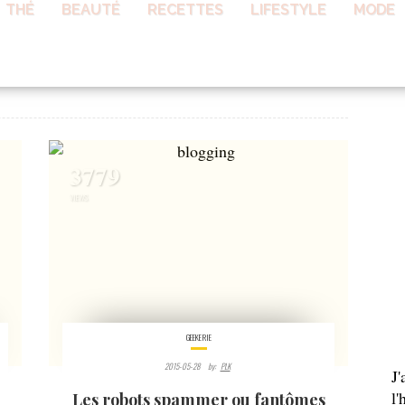
THÉ
BEAUTÉ
RECETTES
LIFESTYLE
MODE
AB
3779
VIEWS
GEEKERIE
2015-05-28
By:
PLK
J
l'
Les robots spammer ou fantômes