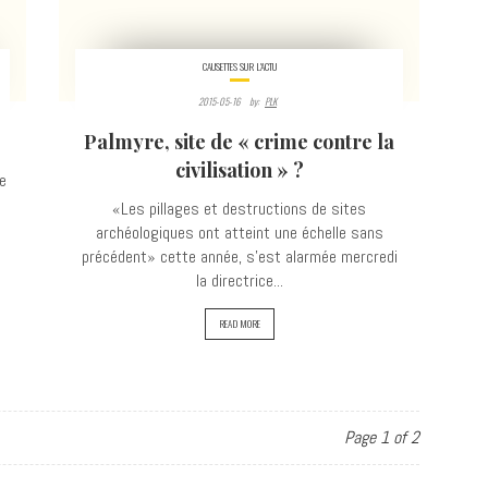
CAUSETTES SUR L'ACTU
2015-05-16
By:
PLK
Palmyre, site de « crime contre la
civilisation » ?
e
«Les pillages et destructions de sites
archéologiques ont atteint une échelle sans
précédent» cette année, s'est alarmée mercredi
la directrice...
READ MORE
Page 1 of 2