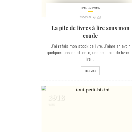
DANS LES RAYONS
2015-05-18
By:
PLK
La pile de livres à lire sous mon
coude
J'ai refais mon stock de livre. J'aime en avoir
quelques uns en attente, une belle pile de livres
lire. ...
READ MORE
3918
VIEWS