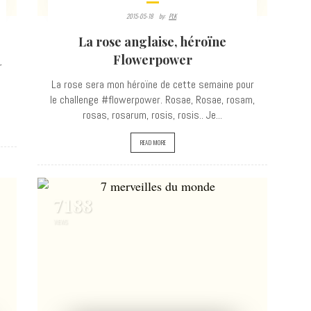
2015-05-18
By:
PLK
La rose anglaise, héroïne
Flowerpower
r
La rose sera mon héroïne de cette semaine pour
le challenge #flowerpower. Rosae, Rosae, rosam,
rosas, rosarum, rosis, rosis.. Je...
READ MORE
7188
VIEWS