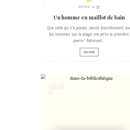
2015-05-19
By:
PLK
Un homme en maillot de bain
Que celle qui n'a jamais zieuté discrètement su
les hommes sur la plage, me jette la première
pierre ! Admirant...
READ MORE
4045
VIEWS