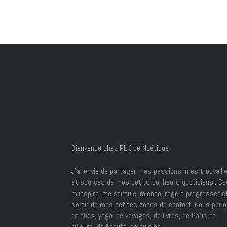
Bienvenue chez PLK de Noétique
J’ai envie de partager mes passions, mes trouvaill
et sources de mes petits bonheurs quotidiens.. Ce
m'inspire, me stimule, m'encourage à progresser e
sortir de mes petites zones de confort. Nous parl
de thés, yoga, de voyages, de livres, de Paris et
ailleurs, de beauté, de cuisine ...