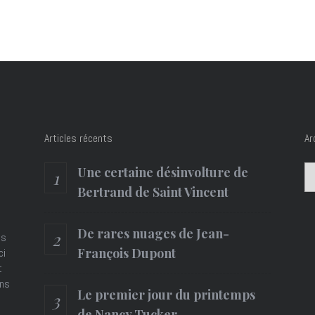
Articles récents
Ar
Ar
Une certaine désinvolture de
Bertrand de Saint Vincent
De rares nuages de Jean-
es
François Dupont
ci
t
ons
Le premier jour du printemps
de Nancy Tucker