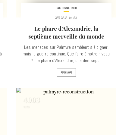
CAUSETTES SUR L'ACTU
2015-05-18
By:
PLK
Le phare d’Alexandrie, la
septième merveille du monde
Les menaces sur Palmyre semblent s’éloigner,
 à
mais la guerre continue. Que faire à notre niveau
? Le phare d’Alexandrie, une des sept...
READ MORE
4003
VIEWS