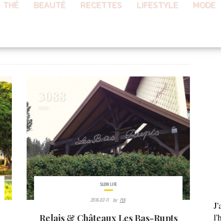
THÉ
BEAUTÉ
RECETTES
LIFESTYLE
MODE
AB
3088
VIEWS
SLOW LIFE
2016-02-11
By:
PLK
J
l'
Relais & Châteaux Les Bas-Rupts