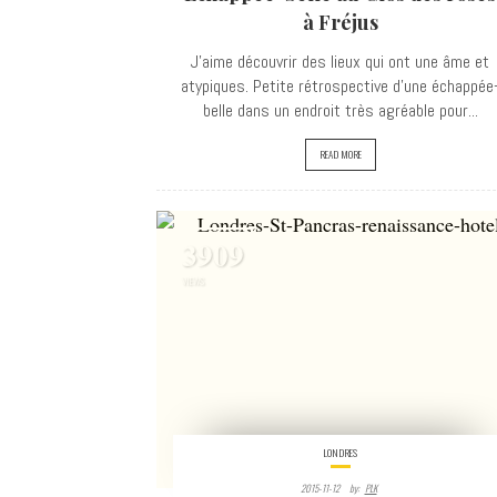
à Fréjus
J'aime découvrir des lieux qui ont une âme et
atypiques. Petite rétrospective d’une échappée
belle dans un endroit très agréable pour...
READ MORE
3909
VIEWS
LONDRES
2015-11-12
By:
PLK