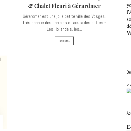
y
& Chalet Fleuri à Gérardmer
l'
Gérardmer est une jolie petite ville des Vosges,
so
-
très connue des Lorrains et aussi des autres -
dé
Les Hollandais, les...
Vo
READ MORE
Be
<
Ab
E