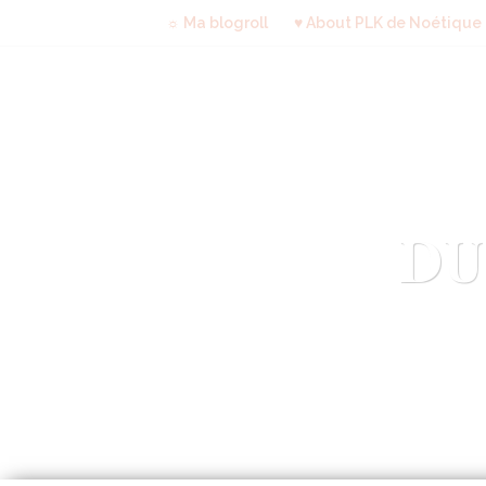
☼ Ma blogroll
♥ About PLK de Noétique
DU