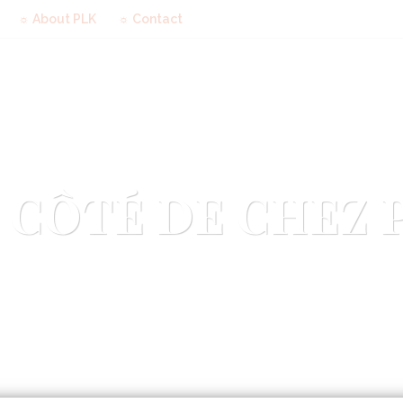
☼ About PLK
☼ Contact
 CÔTÉ DE CHEZ 