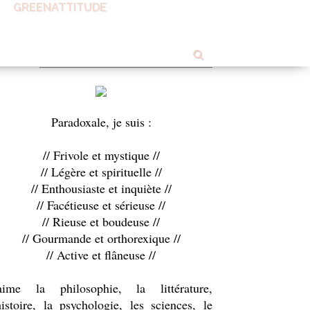
GREENATTITUDE
OUT ME
Paradoxale, je suis :
// Frivole et mystique //
// Légère et spirituelle //
// Enthousiaste et inquiète //
// Facétieuse et sérieuse //
// Rieuse et boudeuse //
// Gourmande et orthorexique //
// Active et flâneuse //
'aime la philosophie, la littérature,
histoire, la psychologie, les sciences, le