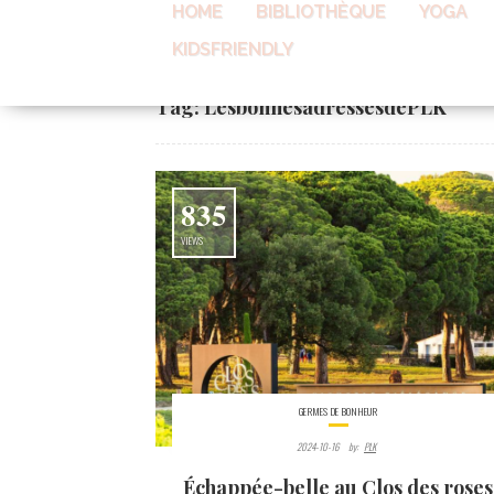
HOME
BIBLIOTHÈQUE
YOGA
KIDSFRIENDLY
Home
Posts Tagged "LesbonnesadressesdePLK"
Tag:
LesbonnesadressesdePLK
835
VIEWS
GERMES DE BONHEUR
2024-10-16
By:
PLK
Échappée-belle au Clos des roses