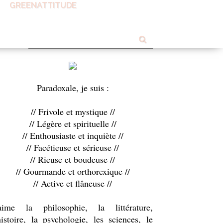
GREENATTITUDE
OUT ME
Paradoxale, je suis :
// Frivole et mystique //
// Légère et spirituelle //
// Enthousiaste et inquiète //
// Facétieuse et sérieuse //
// Rieuse et boudeuse //
// Gourmande et orthorexique //
// Active et flâneuse //
'aime la philosophie, la littérature,
histoire, la psychologie, les sciences, le