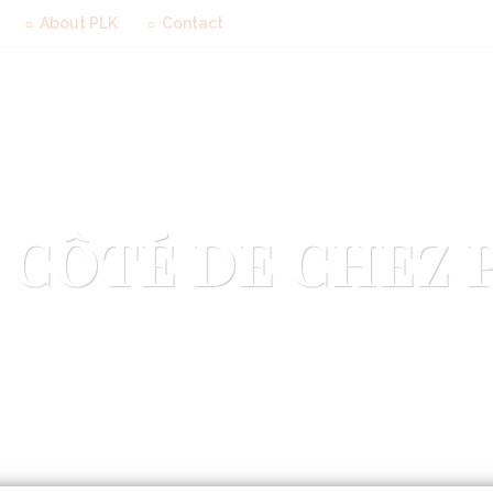
☼ About PLK
☼ Contact
 CÔTÉ DE CHEZ 