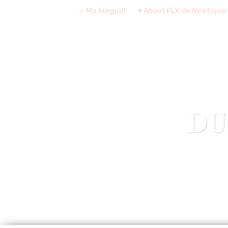
☼ Ma blogroll
♥ About PLK de Noétique
DU