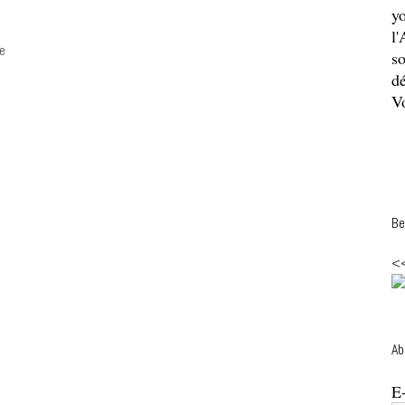
y
l'
e
so
,
dé
Vo
Be
<
Ab
E